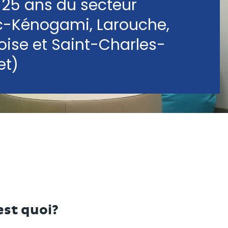
 25 ans du secteur
ac-Kénogami, Larouche,
ise et Saint-Charles-
et)
est quoi?