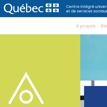
Centre intégré univer
et de services socia
À propos
Be