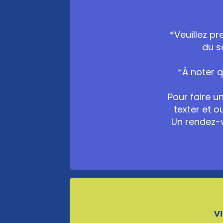
*Veuillez p
du s
*À noter 
Pour faire u
texter et o
Un rendez-v
V