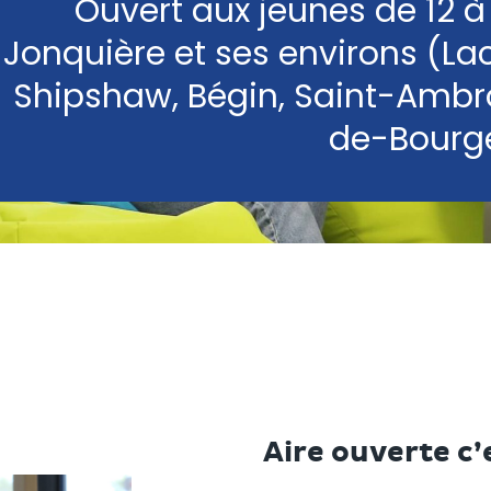
Ouvert aux jeunes de 12 à
Jonquière et ses environs (L
Shipshaw, Bégin, Saint-Ambro
de-Bourg
Aire ouverte c’