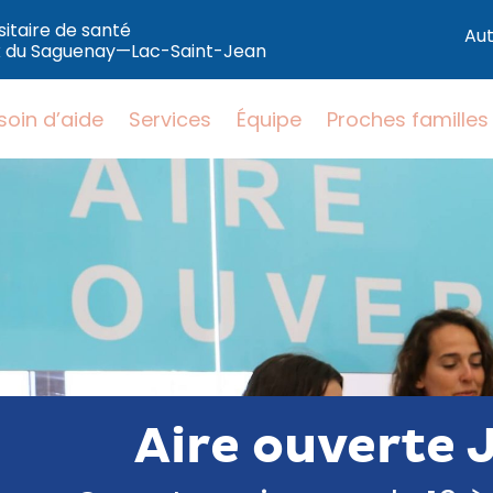
sitaire de santé
Aut
ux du Saguenay—Lac-Saint-Jean
soin d’aide
Services
Équipe
Proches familles
Aire ouverte 