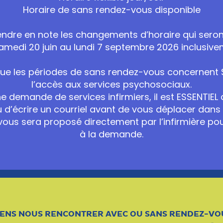
Horaire de sans rendez-vous disponible
rendre en note les changements d’horaire qui seron
amedi 20 juin au lundi 7 septembre 2026 inclusive
que les périodes de sans rendez-vous concernent
l’accès aux services psychosociaux.
ne demande de services infirmiers, il est ESSENTIEL 
u d’écrire un courriel avant de vous déplacer dans
ous sera proposé directement par l’infirmière pour
à la demande.
IENS NOUS RENCONTRER AVEC OU SANS RENDEZ-VO