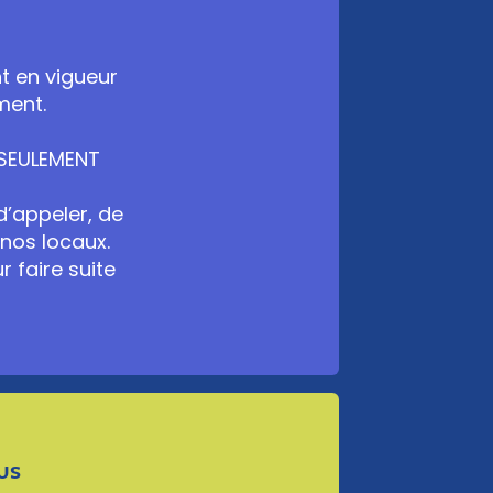
t en vigueur
ment.
 SEULEMENT
d’appeler, de
 nos locaux.
 faire suite
US